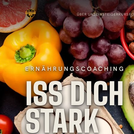
ÜBER UNS
EINSTEIGER
KURSF
ERNÄHRUNGSCOACHING
ISS DICH
STARK