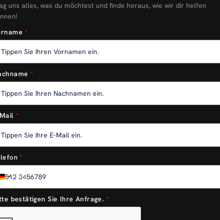
ag uns alles, was du möchtest und finde heraus, wie wir dir helfen
nnen!
orname
*
achname
*
Mail
*
lefon
*
+49
Germany
+49
tte bestätigen Sie Ihre Anfrage.
*